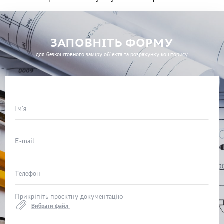
ЗАПОВНІТЬ ФОРМУ
для безкоштовного заміру об’єкта та розрахунку кошторису
Ім'я
E-mail
Телефон
Прикріпіть проєктну документацію
Вибрати файл